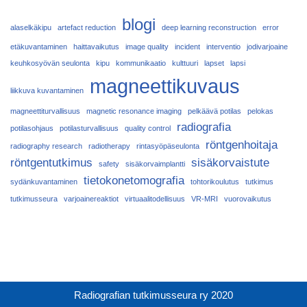
blogi
alaselkäkipu
artefact reduction
deep learning reconstruction
error
etäkuvantaminen
haittavaikutus
image quality
incident
interventio
jodivarjoaine
keuhkosyövän seulonta
kipu
kommunikaatio
kulttuuri
lapset
lapsi
magneettikuvaus
liikkuva kuvantaminen
magneettiturvallisuus
magnetic resonance imaging
pelkäävä potilas
pelokas
radiografia
potilasohjaus
potilasturvallisuus
quality control
röntgenhoitaja
radiography research
radiotherapy
rintasyöpäseulonta
röntgentutkimus
sisäkorvaistute
safety
sisäkorvaimplantti
tietokonetomografia
sydänkuvantaminen
tohtorikoulutus
tutkimus
tutkimusseura
varjoainereaktiot
virtuaalitodellisuus
VR-MRI
vuorovaikutus
Radiografian tutkimusseura ry 2020