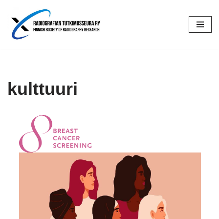
Siirry
suoraan
sisältöön
kulttuuri