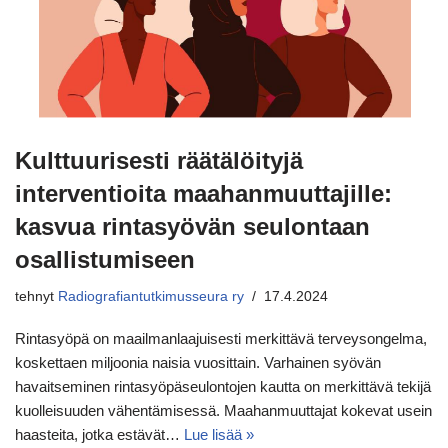
Kulttuurisesti räätälöityjä
interventioita maahanmuuttajille:
kasvua rintasyövän seulontaan
osallistumiseen
tehnyt
Radiografiantutkimusseura ry
17.4.2024
Rintasyöpä on maailmanlaajuisesti merkittävä terveysongelma,
koskettaen miljoonia naisia vuosittain. Varhainen syövän
havaitseminen rintasyöpäseulontojen kautta on merkittävä tekijä
kuolleisuuden vähentämisessä. Maahanmuuttajat kokevat usein
haasteita, jotka estävät…
Lue lisää »