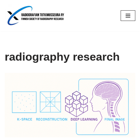
Siirry
suoraan
sisältöön
radiography research