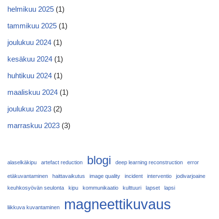
helmikuu 2025
(1)
tammikuu 2025
(1)
joulukuu 2024
(1)
kesäkuu 2024
(1)
huhtikuu 2024
(1)
maaliskuu 2024
(1)
joulukuu 2023
(2)
marraskuu 2023
(3)
blogi
alaselkäkipu
artefact reduction
deep learning reconstruction
error
etäkuvantaminen
haittavaikutus
image quality
incident
interventio
jodivarjoaine
keuhkosyövän seulonta
kipu
kommunikaatio
kulttuuri
lapset
lapsi
magneettikuvaus
liikkuva kuvantaminen