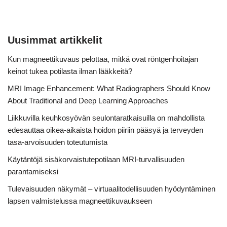
Uusimmat artikkelit
Kun magneettikuvaus pelottaa, mitkä ovat röntgenhoitajan
keinot tukea potilasta ilman lääkkeitä?
MRI Image Enhancement: What Radiographers Should Know
About Traditional and Deep Learning Approaches
Liikkuvilla keuhkosyövän seulontaratkaisuilla on mahdollista
edesauttaa oikea-aikaista hoidon piiriin pääsyä ja terveyden
tasa-arvoisuuden toteutumista
Käytäntöjä sisäkorvaistutepotilaan MRI-turvallisuuden
parantamiseksi
Tulevaisuuden näkymät – virtuaalitodellisuuden hyödyntäminen
lapsen valmistelussa magneettikuvaukseen