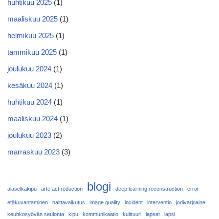
huhtikuu 2025
(1)
maaliskuu 2025
(1)
helmikuu 2025
(1)
tammikuu 2025
(1)
joulukuu 2024
(1)
kesäkuu 2024
(1)
huhtikuu 2024
(1)
maaliskuu 2024
(1)
joulukuu 2023
(2)
marraskuu 2023
(3)
blogi
alaselkäkipu
artefact reduction
deep learning reconstruction
error
etäkuvantaminen
haittavaikutus
image quality
incident
interventio
jodivarjoaine
keuhkosyövän seulonta
kipu
kommunikaatio
kulttuuri
lapset
lapsi