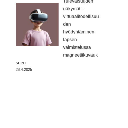
Tulevaisuuden
näkymät –
virtuaalitodellisuu
den
hyödyntäminen
lapsen
valmistelussa
magneettikuvauk
seen
28.4.2025