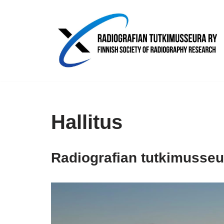
Siirry
suoraan
sisältöön
Hallitus
Radiografian tutkimusseur