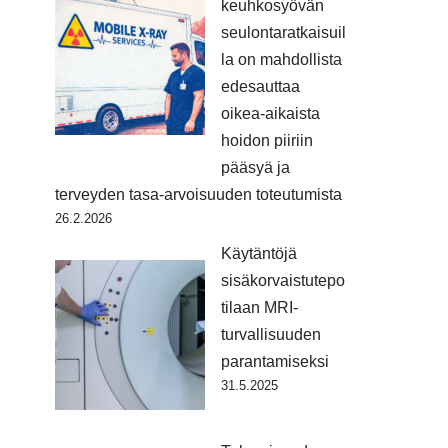
keuhkosyövän
seulontaratkaisuil
la on mahdollista
edesauttaa
oikea-aikaista
hoidon piiriin
pääsyä ja
terveyden tasa-arvoisuuden toteutumista
26.2.2026
Käytäntöjä
sisäkorvaistutepo
tilaan MRI-
turvallisuuden
parantamiseksi
31.5.2025