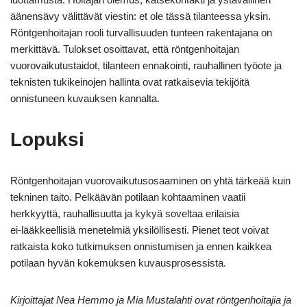
äänensävy välittävät viestin: et ole tässä tilanteessa yksin.
Röntgenhoitajan rooli turvallisuuden tunteen rakentajana on
merkittävä. Tulokset osoittavat, että röntgenhoitajan
vuorovaikutustaidot, tilanteen ennakointi, rauhallinen työote ja
teknisten tukikeinojen hallinta ovat ratkaisevia tekijöitä
onnistuneen kuvauksen kannalta.
Lopuksi
Röntgenhoitajan vuorovaikutusosaaminen on yhtä tärkeää kuin
tekninen taito. Pelkäävän potilaan kohtaaminen vaatii
herkkyyttä, rauhallisuutta ja kykyä soveltaa erilaisia
ei‑lääkkeellisiä menetelmiä yksilöllisesti. Pienet teot voivat
ratkaista koko tutkimuksen onnistumisen ja ennen kaikkea
potilaan hyvän kokemuksen kuvausprosessista.
Kirjoittajat Nea Hemmo ja Mia Mustalahti ovat röntgenhoitajia ja