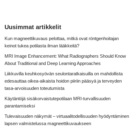
Uusimmat artikkelit
Kun magneettikuvaus pelottaa, mitkä ovat röntgenhoitajan
keinot tukea potilasta ilman lääkkeitä?
MRI Image Enhancement: What Radiographers Should Know
About Traditional and Deep Learning Approaches
Liikkuvilla keuhkosyövän seulontaratkaisuilla on mahdollista
edesauttaa oikea-aikaista hoidon piiriin pääsyä ja terveyden
tasa-arvoisuuden toteutumista
Käytäntöjä sisäkorvaistutepotilaan MRI-turvallisuuden
parantamiseksi
Tulevaisuuden näkymät – virtuaalitodellisuuden hyödyntäminen
lapsen valmistelussa magneettikuvaukseen