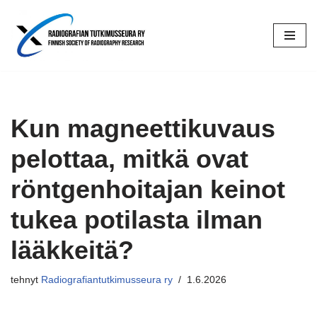
Siirry
suoraan
sisältöön
Kun magneettikuvaus
pelottaa, mitkä ovat
röntgenhoitajan keinot
tukea potilasta ilman
lääkkeitä?
tehnyt
Radiografiantutkimusseura ry
1.6.2026