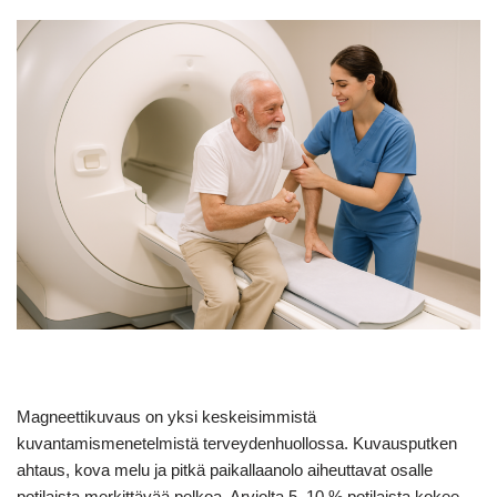
Magneettikuvaus on yksi keskeisimmistä
kuvantamismenetelmistä terveydenhuollossa. Kuvausputken
ahtaus, kova melu ja pitkä paikallaanolo aiheuttavat osalle
potilaista merkittävää pelkoa. Arviolta 5–10 % potilaista kokee