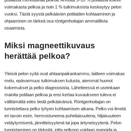
voimakasta pelkoa ja noin 1 % tutkimuksista keskeytyy pelon
vuoksi. Tästä syystä pelkäävien potilaiden kohtaaminen ja
ohjaaminen on tärkeä osa röntgenhoitajan ammatillista
osaamista.
Miksi magneettikuvaus
herättää pelkoa?
Yleisiä pelon syitä ovat ahtaanpaikankammo, laitteen voimakas
melu, epävarmuus tutkimuksen kulusta, aiemmat huonot
kokemukset ja pelko diagnoosista. Lähetteessä ei useinkaan
mainita potilaan pelkoa ja ensi kertaa kuvaukseen tuleva ei
välttämättä edes tiedä pelkäävänsä. Röntgenhoitajan on
tunnistettava pelko lyhyen kohtaamisen aikana. Pelko voi ilmetä
eri tavoin esim. hermostuneena puheliaisuutena, hiljaisuuteen
vetäytymisenä, jännitteisyytenä tai jopa ärtyneisyytenä. Pelon
tunnistaminen on tärkeää, jotta pelkoon voidaan reagoida ja