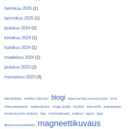
helmikuu 2025
(1)
tammikuu 2025
(1)
joulukuu 2024
(1)
kesäkuu 2024
(1)
huhtikuu 2024
(1)
maaliskuu 2024
(1)
joulukuu 2023
(2)
marraskuu 2023
(3)
blogi
alaselkäkipu
artefact reduction
deep learning reconstruction
error
etäkuvantaminen
haittavaikutus
image quality
incident
interventio
jodivarjoaine
keuhkosyövän seulonta
kipu
kommunikaatio
kulttuuri
lapset
lapsi
magneettikuvaus
liikkuva kuvantaminen