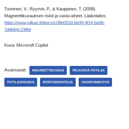
Tunninen, V., Ryymin, P., & Kauppinen, T. (2008).
Magneettikuvauksen riskit ja vasta-aiheet. Lääkelaitos.
https://www.julkari.fi/items/c08e052d-bb39-4f14-bd36-
7d4b64c23f8d
Kuva: Microsoft Copilot
Avainsanat:
MAGNEETTIKUVAUS
PELKÄÄVÄ POTILAS
POTILASOHJAUS
RÖNTGENHOITAJA
VUOROVAIKUTUS