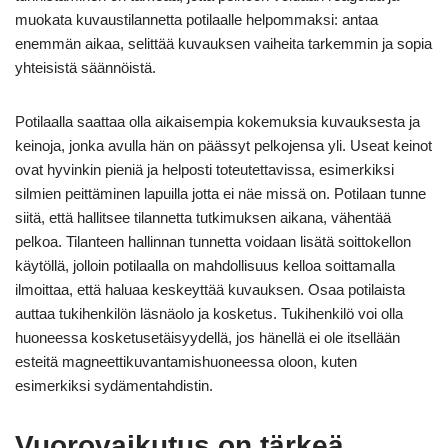
muokata kuvaustilannetta potilaalle helpommaksi: antaa
enemmän aikaa, selittää kuvauksen vaiheita tarkemmin ja sopia
yhteisistä säännöistä.
Potilaalla saattaa olla aikaisempia kokemuksia kuvauksesta ja
keinoja, jonka avulla hän on päässyt pelkojensa yli. Useat keinot
ovat hyvinkin pieniä ja helposti toteutettavissa, esimerkiksi
silmien peittäminen lapuilla jotta ei näe missä on. Potilaan tunne
siitä, että hallitsee tilannetta tutkimuksen aikana, vähentää
pelkoa. Tilanteen hallinnan tunnetta voidaan lisätä soittokellon
käytöllä, jolloin potilaalla on mahdollisuus kelloa soittamalla
ilmoittaa, että haluaa keskeyttää kuvauksen. Osaa potilaista
auttaa tukihenkilön läsnäolo ja kosketus. Tukihenkilö voi olla
huoneessa kosketusetäisyydellä, jos hänellä ei ole itsellään
esteitä magneettikuvantamishuoneessa oloon, kuten
esimerkiksi sydämentahdistin.
Vuorovaikutus on tärkeä