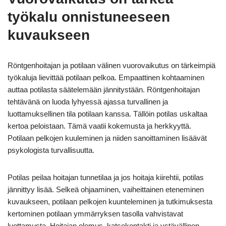
työkalu onnistuneeseen
kuvaukseen
Röntgenhoitajan ja potilaan välinen vuorovaikutus on tärkeimpiä
työkaluja lievittää potilaan pelkoa. Empaattinen kohtaaminen
auttaa potilasta säätelemään jännitystään. Röntgenhoitajan
tehtävänä on luoda lyhyessä ajassa turvallinen ja
luottamuksellinen tila potilaan kanssa. Tällöin potilas uskaltaa
kertoa peloistaan. Tämä vaatii kokemusta ja herkkyyttä.
Potilaan pelkojen kuuleminen ja niiden sanoittaminen lisäävät
psykologista turvallisuutta.
Potilas peilaa hoitajan tunnetilaa ja jos hoitaja kiirehtii, potilas
jännittyy lisää. Selkeä ohjaaminen, vaiheittainen eteneminen
kuvaukseen, potilaan pelkojen kuunteleminen ja tutkimuksesta
kertominen potilaan ymmärryksen tasolla vahvistavat
luottamusta. Hoitajan olemus, katsekontakti ja ystävällinen