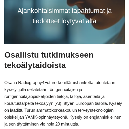
Ajankohtaisimmat tapahtumat ja
tiedotteet löytyvät alta
Osallistu tutkimukseen
tekoälytaidoista
Osana Radiography4Future-kehittämishanketta toteutetaan
kysely, jolla selvitetään röntgenhoitajien ja
röntgenhoitajaopiskelijoiden tietoja, taitoja, asenteita ja
koulutustarpeita tekoälyyn (AI) liittyen Euroopan tasolla. Kysely
on laadittu Turun ammattikorkeakoulun terveysteknologian
opiskelijan YAMK‑opinnäytetyönä. Kysely on englanninkielinen
ja sen täyttäminen vie noin 20 minuuttia.