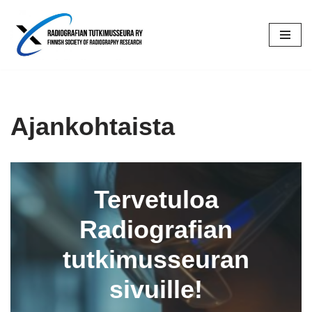
Siirry
suoraan
sisältöön
Ajankohtaista
Tervetuloa
Radiografian
tutkimusseuran
sivuille!