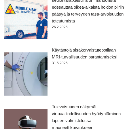
seulontaratkaisuilla on mahdollista
edesauttaa oikea-aikaista hoidon piiriin
pääsyä ja terveyden tasa-arvoisuuden
toteutumista
26.2.2026
Käytäntöjä sisäkorvaistutepotilaan
MRI-turvallisuuden parantamiseksi
31.5.2025
Tulevaisuuden näkymät –
virtuaalitodellisuuden hyödyntäminen
lapsen valmistelussa
magneettikuvaukseen