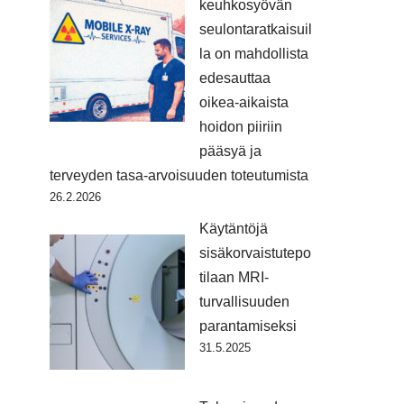
keuhkosyövän
seulontaratkaisuil
la on mahdollista
edesauttaa
oikea-aikaista
hoidon piiriin
pääsyä ja
terveyden tasa-arvoisuuden toteutumista
26.2.2026
Käytäntöjä
sisäkorvaistutepo
tilaan MRI-
turvallisuuden
parantamiseksi
31.5.2025