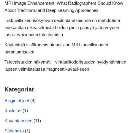
MRI Image Enhancement: What Radiographers Should Know
About Traditional and Deep Learning Approaches
Liikkuvilla keuhkosyövän seulontaratkaisuilla on mahdollista
edesauttaa oikea-aikaista hoidon piiriin pääsyä ja terveyden
tasa-arvoisuuden toteutumista
Käytäntöjä sisäkorvaistutepotilaan MRI-turvallisuuden
parantamiseksi
Tulevaisuuden näkymät – virtuaalitodellisuuden hyödyntäminen
lapsen valmistelussa magneettikuvaukseen
Kategoriat
Blogin ohjeet
(4)
Koulutus
(1)
Kuvantaminen
(11)
Sädehoito
(1)