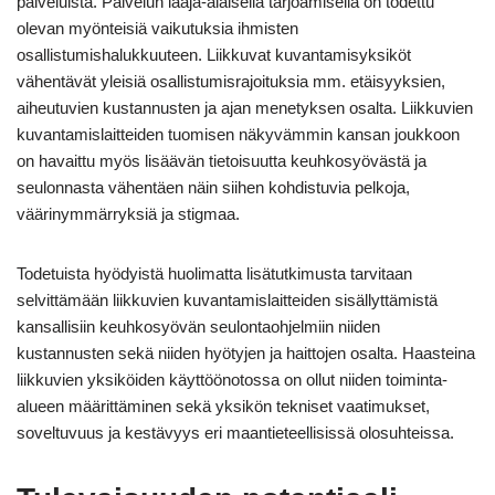
palveluista. Palvelun laaja-alaisella tarjoamisella on todettu
olevan myönteisiä vaikutuksia ihmisten
osallistumishalukkuuteen. Liikkuvat kuvantamisyksiköt
vähentävät yleisiä osallistumisrajoituksia mm. etäisyyksien,
aiheutuvien kustannusten ja ajan menetyksen osalta. Liikkuvien
kuvantamislaitteiden tuomisen näkyvämmin kansan joukkoon
on havaittu myös lisäävän tietoisuutta keuhkosyövästä ja
seulonnasta vähentäen näin siihen kohdistuvia pelkoja,
väärinymmärryksiä ja stigmaa.
Todetuista hyödyistä huolimatta lisätutkimusta tarvitaan
selvittämään liikkuvien kuvantamislaitteiden sisällyttämistä
kansallisiin keuhkosyövän seulontaohjelmiin niiden
kustannusten sekä niiden hyötyjen ja haittojen osalta. Haasteina
liikkuvien yksiköiden käyttöönotossa on ollut niiden toiminta-
alueen määrittäminen sekä yksikön tekniset vaatimukset,
soveltuvuus ja kestävyys eri maantieteellisissä olosuhteissa.