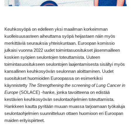
Keuhkosyöpä on edelleen yksi maailman korkeimman
kuolleisuusasteen aiheuttama syöpä heijastaen näin myös
merkittäviä seurauksia yhteiskuntaan. Euroopan komissio
julkaisi vuonna 2022 uudet toimintasuositukset jäsenmailleen
koskien syöpien seulontojen toteuttamista. Uuteen
toimintasuositukseen seulontojen laajentamisesta sisältyi myös
kansallinen keuhkosyövän seulonnan aloittaminen. Uudet
suositukset huomioiden Euroopassa on esimerkiksi
käynnistetty
The Strengthening the screening of Lung Cancer in
Europe
(SOLACE) -hanke, jonka tavoitteena on edistää
kestävien keuhkosyövän seulontaohjelmien toteuttamista.
Hankkeen kautta pyritään muuan muassa tarjoamaan työkaluja
seulontaohjelmien suunnitteluun ottaen huomioon eri Euroopan
maiden erityispiirteet.