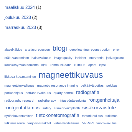
maaliskuu 2024
(1)
joulukuu 2023
(2)
marraskuu 2023
(3)
blogi
alaselkäkipu
artefact reduction
deep learning reconstruction
error
etäkuvantaminen
haittavaikutus
image quality
incident
interventio
jodivarjoaine
keuhkosyövän seulonta
kipu
kommunikaatio
kulttuuri
lapset
lapsi
magneettikuvaus
liikkuva kuvantaminen
magneettiturvallisuus
magnetic resonance imaging
pelkäävä potilas
pelokas
radiografia
potilasohjaus
potilasturvallisuus
quality control
röntgenhoitaja
radiography research
radiotherapy
rintasyöpäseulonta
röntgentutkimus
sisäkorvaistute
safety
sisäkorvaimplantti
tietokonetomografia
sydänkuvantaminen
tohtorikoulutus
tutkimus
tutkimusseura
varjoainereaktiot
virtuaalitodellisuus
VR-MRI
vuorovaikutus