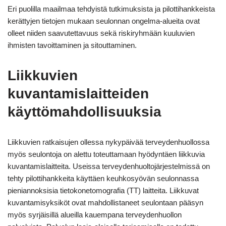
Eri puolilla maailmaa tehdyistä tutkimuksista ja pilottihankkeista
kerättyjen tietojen mukaan seulonnan ongelma-alueita ovat
olleet niiden saavutettavuus sekä riskiryhmään kuuluvien
ihmisten tavoittaminen ja sitouttaminen.
Liikkuvien
kuvantamislaitteiden
käyttömahdollisuuksia
Liikkuvien ratkaisujen ollessa nykypäivää terveydenhuollossa
myös seulontoja on alettu toteuttamaan hyödyntäen liikkuvia
kuvantamislaitteita. Useissa terveydenhuoltojärjestelmissä on
tehty pilottihankkeita käyttäen keuhkosyövän seulonnassa
pieniannoksisia tietokonetomografia (TT) laitteita. Liikkuvat
kuvantamisyksiköt ovat mahdollistaneet seulontaan pääsyn
myös syrjäisillä alueilla kauempana terveydenhuollon