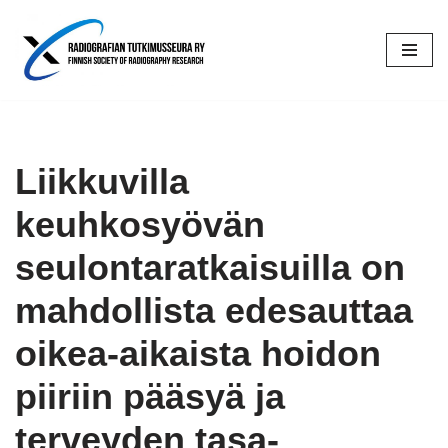
Siirry
suoraan
sisältöön
Liikkuvilla
keuhkosyövän
seulontaratkaisuilla on
mahdollista edesauttaa
oikea-aikaista hoidon
piiriin pääsyä ja
terveyden tasa-