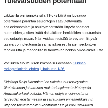
Tulevaisuuden potentiaali
Liikkuvilla pieniannoksisilla TT-yksiköillä on lupaavaa
potentiaalia parantaa seulontojen saavutettavuutta
sosioekonomiset ja asuinympäristöön liittyvät haasteet
huomioiden ja siten lisätä riskialttiiden henkilöiden sitoutumista
seulontaohjelmaan. Näin voidaan edistää terveyteen liittyvän
tasa-arvon toteutumista samanaikaisesti lisäten seulontojen
tehokkuutta ja mahdollisesti tarvittavan hoidon oikea-aikaisuutta.
Voit lukea tutkimuksen kokonaisuudessaan
Kliininen
radiografiatiede lehden julkaisusta 1/26.
Kirjoittaja Reija Käenniemi on valmistunut terveysalan
liiketoiminnan johtamisen maisteriohjelmasta Metropolia
Ammattikorkeakoulusta. Hän on erityisen kiinnostunut
terveyden edistämisestä ja sairauksien ennaltaehkäisyyn
liittyvien toimintamallien kehittämisestä ja vaikuttavuuden