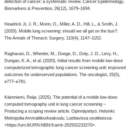
detection of cancer: a systematic review. Cancer Epidemiology,
Biomarkers & Prevention, 26(12), 1679–1694.
Headrick Jr, J. R., Morin, O., Miller, A. D., Hill, L., & Smith, J.
(2020). Mobile lung screening: should we all get on the bus?.
The Annals of Thoracic Surgery, 110(4), 1147–1152.
Raghavan, D., Wheeler, M., Doege, D., Doty, J. D., Levy, H.,
Dungan, K. A., et al. (2020). Initial results from mobile low‐dose
computerized tomographic lung cancer screening unit: improved
outcomes for underserved populations. The oncologist, 25(5),
e777–e781.
Käenniemi, Reija. (2025). The potential of a mobile low-dose
computed tomography unit in lung cancer screening –
Producing a scoping review article. Opinnäytetyö. Helsinki:
Metropolia Ammattikorkeakoulu. Luettavissa osoitteessa:
<https://urn.fi/URN:NBN:fi:amk-202502233270>.