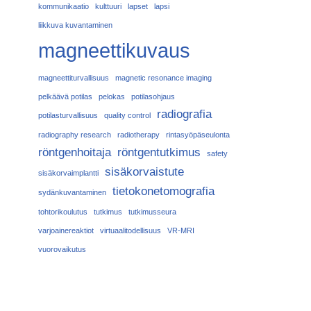
kommunikaatio
kulttuuri
lapset
lapsi
liikkuva kuvantaminen
magneettikuvaus
magneettiturvallisuus
magnetic resonance imaging
pelkäävä potilas
pelokas
potilasohjaus
radiografia
potilasturvallisuus
quality control
radiography research
radiotherapy
rintasyöpäseulonta
röntgenhoitaja
röntgentutkimus
safety
sisäkorvaistute
sisäkorvaimplantti
tietokonetomografia
sydänkuvantaminen
tohtorikoulutus
tutkimus
tutkimusseura
varjoainereaktiot
virtuaalitodellisuus
VR-MRI
vuorovaikutus