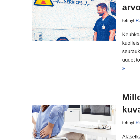
arv
tehnyt
Ra
Keuhkos
kuollei
seurauk
uudet t
»
Mill
kuv
tehnyt
Ra
Alaselk