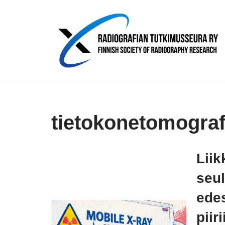
Siirry
suoraan
sisältöön
tietokonetomograf
Lii
seul
edes
piir