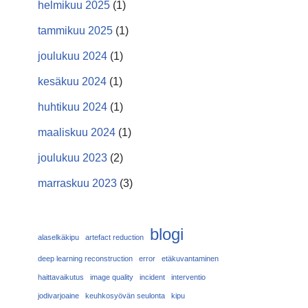
helmikuu 2025
(1)
tammikuu 2025
(1)
joulukuu 2024
(1)
kesäkuu 2024
(1)
huhtikuu 2024
(1)
maaliskuu 2024
(1)
joulukuu 2023
(2)
marraskuu 2023
(3)
blogi
alaselkäkipu
artefact reduction
deep learning reconstruction
error
etäkuvantaminen
haittavaikutus
image quality
incident
interventio
jodivarjoaine
keuhkosyövän seulonta
kipu