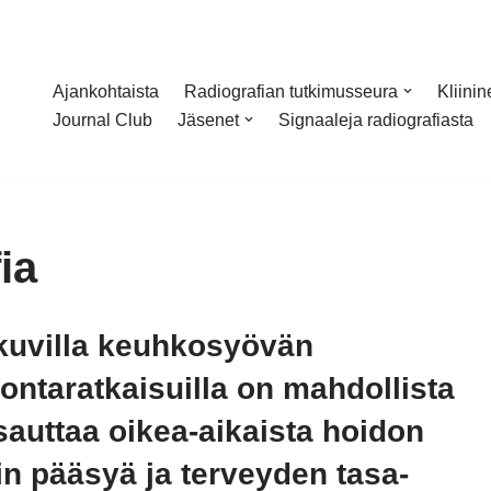
Ajankohtaista
Radiografian tutkimusseura
Kliini
Journal Club
Jäsenet
Signaaleja radiografiasta
ia
kkuvilla keuhkosyövän
ontaratkaisuilla on mahdollista
auttaa oikea-aikaista hoidon
iin pääsyä ja terveyden tasa-