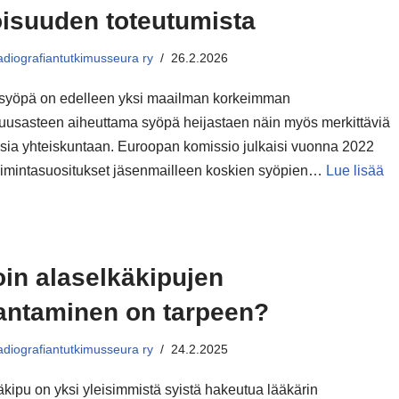
oisuuden toteutumista
diografiantutkimusseura ry
26.2.2026
yöpä on edelleen yksi maailman korkeimman
suusasteen aiheuttama syöpä heijastaen näin myös merkittäviä
sia yhteiskuntaan. Euroopan komissio julkaisi vuonna 2022
oimintasuositukset jäsenmailleen koskien syöpien…
Lue lisää
oin alaselkäkipujen
antaminen on tarpeen?
diografiantutkimusseura ry
24.2.2025
äkipu on yksi yleisimmistä syistä hakeutua lääkärin