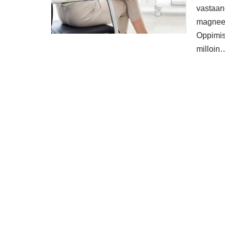
vastaan
magneet
Oppimis
milloi