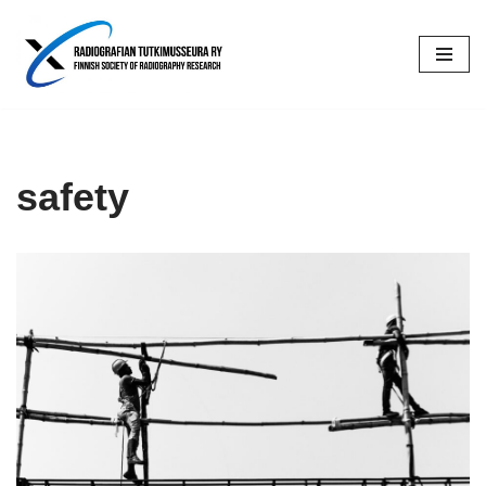
Siirry
suoraan
sisältöön
safety