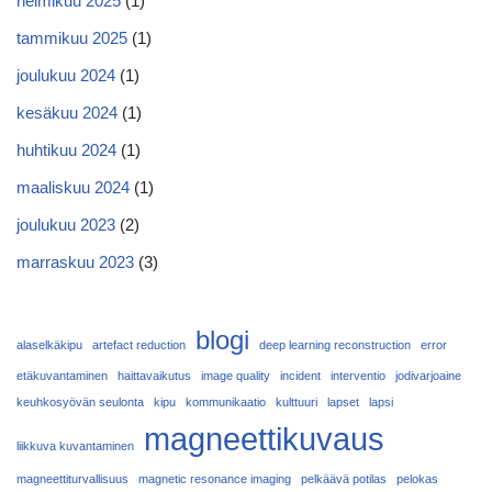
helmikuu 2025
(1)
tammikuu 2025
(1)
joulukuu 2024
(1)
kesäkuu 2024
(1)
huhtikuu 2024
(1)
maaliskuu 2024
(1)
joulukuu 2023
(2)
marraskuu 2023
(3)
blogi
alaselkäkipu
artefact reduction
deep learning reconstruction
error
etäkuvantaminen
haittavaikutus
image quality
incident
interventio
jodivarjoaine
keuhkosyövän seulonta
kipu
kommunikaatio
kulttuuri
lapset
lapsi
magneettikuvaus
liikkuva kuvantaminen
magneettiturvallisuus
magnetic resonance imaging
pelkäävä potilas
pelokas