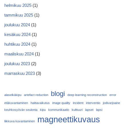
helmikuu 2025
(1)
tammikuu 2025
(1)
joulukuu 2024
(1)
kesäkuu 2024
(1)
huhtikuu 2024
(1)
maaliskuu 2024
(1)
joulukuu 2023
(2)
marraskuu 2023
(3)
blogi
alaselkäkipu
artefact reduction
deep learning reconstruction
error
etäkuvantaminen
haittavaikutus
image quality
incident
interventio
jodivarjoaine
keuhkosyövän seulonta
kipu
kommunikaatio
kulttuuri
lapset
lapsi
magneettikuvaus
liikkuva kuvantaminen