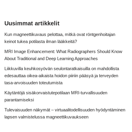
Uusimmat artikkelit
Kun magneettikuvaus pelottaa, mitkä ovat röntgenhoitajan
keinot tukea potilasta ilman lääkkeitä?
MRI Image Enhancement: What Radiographers Should Know
About Traditional and Deep Learning Approaches
Liikkuvilla keuhkosyövän seulontaratkaisuilla on mahdollista
edesauttaa oikea-aikaista hoidon piiriin pääsyä ja terveyden
tasa-arvoisuuden toteutumista
Käytäntöjä sisäkorvaistutepotilaan MRI-turvallisuuden
parantamiseksi
Tulevaisuuden näkymät – virtuaalitodellisuuden hyödyntäminen
lapsen valmistelussa magneettikuvaukseen