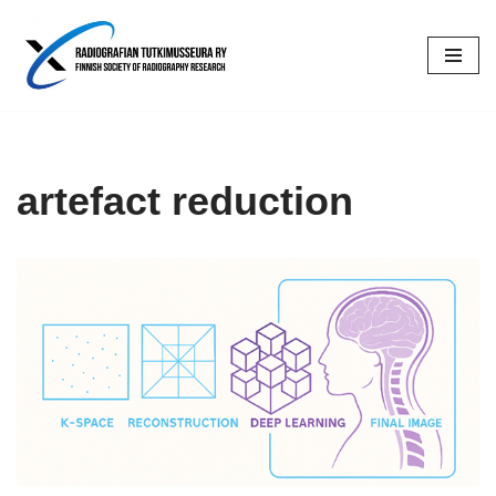
Siirry
suoraan
sisältöön
artefact reduction