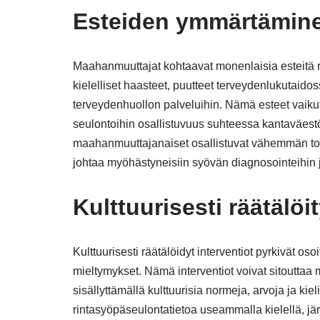
Esteiden ymmärtämin
Maahanmuuttajat kohtaavat monenlaisia esteitä 
kielelliset haasteet, puutteet terveydenlukutaidos
terveydenhuollon palveluihin. Nämä esteet vaikut
seulontoihin osallistuvuus suhteessa kantaväestö
maahanmuuttajanaiset osallistuvat vähemmän tod
johtaa myöhästyneisiin syövän diagnosointeihin j
Kulttuurisesti räätälöi
Kulttuurisesti räätälöidyt interventiot pyrkivät oso
mieltymykset. Nämä interventiot voivat sitoutta
sisällyttämällä kulttuurisia normeja, arvoja ja ki
rintasyöpäseulontatietoa useammalla kielellä, järj