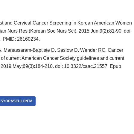
east and Cervical Cancer Screening in Korean American Women
Asian Nurs Res (Korean Soc Nurs Sci). 2015 Jun;9(2):81-90. doi:
7. PMID: 26160234.
, Manassaram-Baptiste D, Saslow D, Wender RC. Cancer
w of current American Cancer Society guidelines and current
. 2019 May;69(3):184-210. doi: 10.3322/caac.21557. Epub
ASYÖPÄSEULONTA