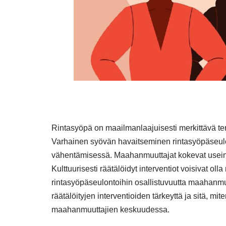
Rintasyöpä on maailmanlaajuisesti merkittävä ter
Varhainen syövän havaitseminen rintasyöpäseulon
vähentämisessä. Maahanmuuttajat kokevat usein h
Kulttuurisesti räätälöidyt interventiot voisivat ol
rintasyöpäseulontoihin osallistuvuutta maahanmuu
räätälöityjen interventioiden tärkeyttä ja sitä, mi
maahanmuuttajien keskuudessa.