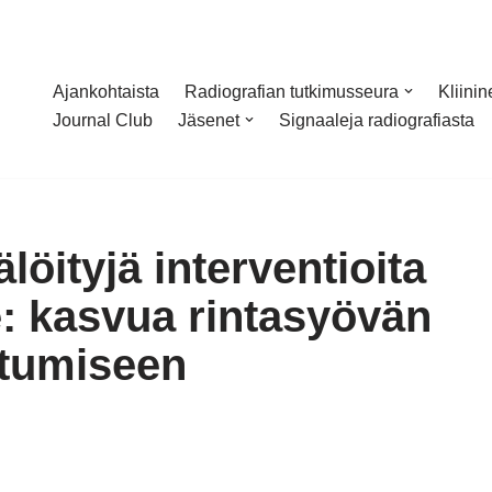
Ajankohtaista
Radiografian tutkimusseura
Kliini
Journal Club
Jäsenet
Signaaleja radiografiasta
älöityjä interventioita
: kasvua rintasyövän
stumiseen