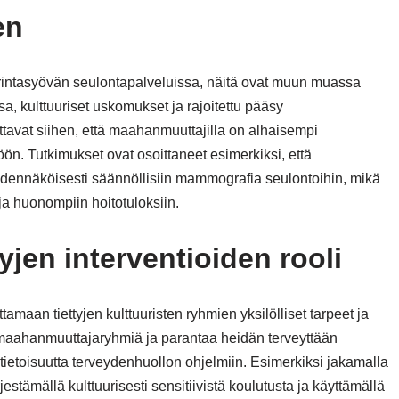
en
rintasyövän seulontapalveluissa, näitä ovat muun muassa
sa, kulttuuriset uskomukset ja rajoitettu pääsy
tavat siihen, että maahanmuuttajilla on alhaisempi
ön. Tutkimukset ovat osoittaneet esimerkiksi, että
ennäköisesti säännöllisiin mammografia seulontoihin, mikä
a huonompiin hoitotuloksiin.
tyjen interventioiden rooli
ittamaan tiettyjen kulttuuristen ryhmien yksilölliset tarpeet ja
a maahanmuuttajaryhmiä ja parantaa heidän terveyttään
elitietoisuutta terveydenhuollon ohjelmiin. Esimerkiksi jakamalla
estämällä kulttuurisesti sensitiivistä koulutusta ja käyttämällä