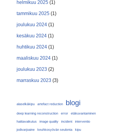
helmikuu 2025
(1)
tammikuu 2025
(1)
joulukuu 2024
(1)
kesäkuu 2024
(1)
huhtikuu 2024
(1)
maaliskuu 2024
(1)
joulukuu 2023
(2)
marraskuu 2023
(3)
blogi
alaselkäkipu
artefact reduction
deep learning reconstruction
error
etäkuvantaminen
haittavaikutus
image quality
incident
interventio
jodivarjoaine
keuhkosyövän seulonta
kipu