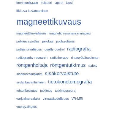
kommunikaatio
kulttuuri
lapset
lapsi
liikkuva kuvantaminen
magneettikuvaus
magneettiturvallisuus
magnetic resonance imaging
pelkäävä potilas
pelokas
potilasohjaus
radiografia
potilasturvallisuus
quality control
radiography research
radiotherapy
rintasyöpäseulonta
röntgenhoitaja
röntgentutkimus
safety
sisäkorvaistute
sisäkorvaimplantti
tietokonetomografia
sydänkuvantaminen
tohtorikoulutus
tutkimus
tutkimusseura
varjoainereaktiot
virtuaalitodellisuus
VR-MRI
vuorovaikutus