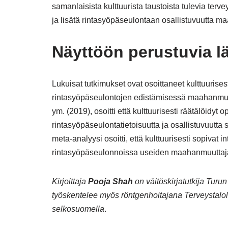
samanlaisista kulttuurista taustoista tulevia ter
ja lisätä rintasyöpäseulontaan osallistuvuutta 
Näyttöön perustuvia l
Lukuisat tutkimukset ovat osoittaneet kulttuurises
rintasyöpäseulontojen edistämisessä maahanmuutt
ym. (2019), osoitti että kulttuurisesti räätälöidyt 
rintasyöpäseulontatietoisuutta ja osallistuvuutta
meta-analyysi osoitti, että kulttuurisesti sopivat 
rintasyöpäseulonnoissa useiden maahanmuutta
Kirjoittaja
Pooja Shah
on väitöskirjatutkija Turu
työskentelee myös röntgenhoitajana Terveystalol
selkosuomella
.