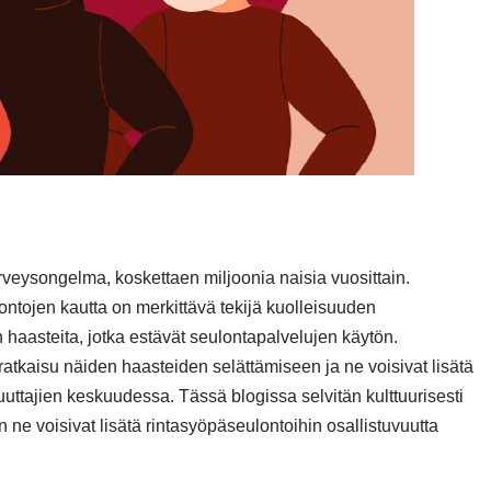
veysongelma, koskettaen miljoonia naisia vuosittain.
tojen kautta on merkittävä tekijä kuolleisuuden
aasteita, jotka estävät seulontapalvelujen käytön.
la ratkaisu näiden haasteiden selättämiseen ja ne voisivat lisätä
ttajien keskuudessa. Tässä blogissa selvitän kulttuurisesti
ten ne voisivat lisätä rintasyöpäseulontoihin osallistuvuutta