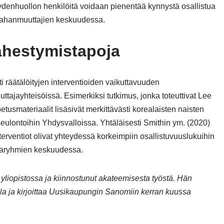
veydenhuollon henkilöitä voidaan pienentää kynnystä osallistua
maahanmuuttajien keskuudessa.
ähestymistapoja
ti räätälöityjen interventioiden vaikuttavuuden
ajayhteisöissä. Esimerkiksi tutkimus, jonka toteuttivat Lee
opetusmateriaalit lisäsivät merkittävästi korealaisten naisten
 seulontoihin Yhdysvalloissa. Yhtäläisesti Smithin ym. (2020)
interventiot olivat yhteydessä korkeimpiin osallistuvuuslukuihin
jaryhmien keskuudessa.
n yliopistossa ja kiinnostunut akateemisesta työstä. Hän
la ja kirjoittaa Uusikaupungin Sanomiin kerran kuussa