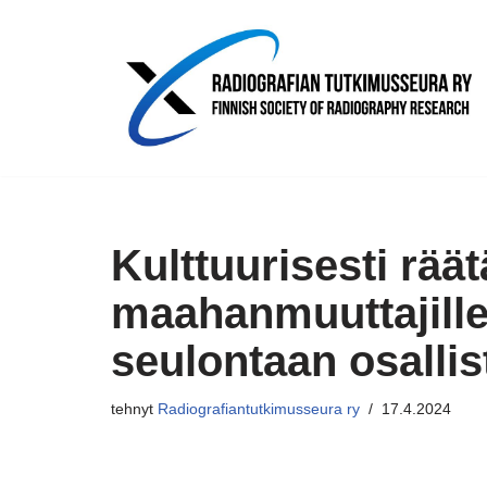
Siirry
suoraan
sisältöön
Kulttuurisesti räät
maahanmuuttajille
seulontaan osalli
tehnyt
Radiografiantutkimusseura ry
17.4.2024