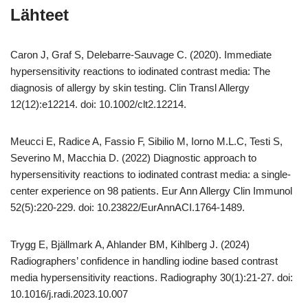
Lähteet
Caron J, Graf S, Delebarre-Sauvage C. (2020). Immediate
hypersensitivity reactions to iodinated contrast media: The
diagnosis of allergy by skin testing. Clin Transl Allergy
12(12):e12214. doi: 10.1002/clt2.12214.
Meucci E, Radice A, Fassio F, Sibilio M, Iorno M.L.C, Testi S,
Severino M, Macchia D. (2022) Diagnostic approach to
hypersensitivity reactions to iodinated contrast media: a single-
center experience on 98 patients. Eur Ann Allergy Clin Immunol
52(5):220-229. doi: 10.23822/EurAnnACI.1764-1489.
Trygg E, Bjällmark A, Ahlander BM, Kihlberg J. (2024)
Radiographers’ confidence in handling iodine based contrast
media hypersensitivity reactions. Radiography 30(1):21-27. doi:
10.1016/j.radi.2023.10.007