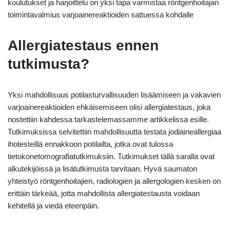
koulutukset ja harjoittelu on yksi tapa varmistaa röntgenhoitajan
toimintavalmius varjoainereaktioiden sattuessa kohdalle
Allergiatestaus ennen
tutkimusta?
Yksi mahdollisuus potilasturvallisuuden lisäämiseen ja vakavien
varjoainereaktioiden ehkäisemiseen olisi allergiatestaus, joka
nostettiin kahdessa tarkastelemassamme artikkelissa esille.
Tutkimuksissa selvitettiin mahdollisuutta testata jodiaineallergiaa
ihotesteillä ennakkoon potilailta, jotka ovat tulossa
tietokonetomografiatutkimuksiin. Tutkimukset tällä saralla ovat
alkutekijöissä ja lisätutkimusta tarvitaan. Hyvä saumaton
yhteistyö röntgenhoitajien, radiologien ja allergologien kesken on
erittäin tärkeää, jotta mahdollista allergiatestausta voidaan
kehitellä ja viedä eteenpäin.