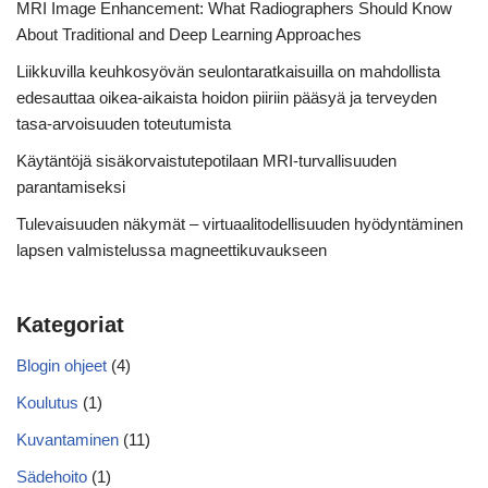
MRI Image Enhancement: What Radiographers Should Know
About Traditional and Deep Learning Approaches
Liikkuvilla keuhkosyövän seulontaratkaisuilla on mahdollista
edesauttaa oikea-aikaista hoidon piiriin pääsyä ja terveyden
tasa-arvoisuuden toteutumista
Käytäntöjä sisäkorvaistutepotilaan MRI-turvallisuuden
parantamiseksi
Tulevaisuuden näkymät – virtuaalitodellisuuden hyödyntäminen
lapsen valmistelussa magneettikuvaukseen
Kategoriat
Blogin ohjeet
(4)
Koulutus
(1)
Kuvantaminen
(11)
Sädehoito
(1)