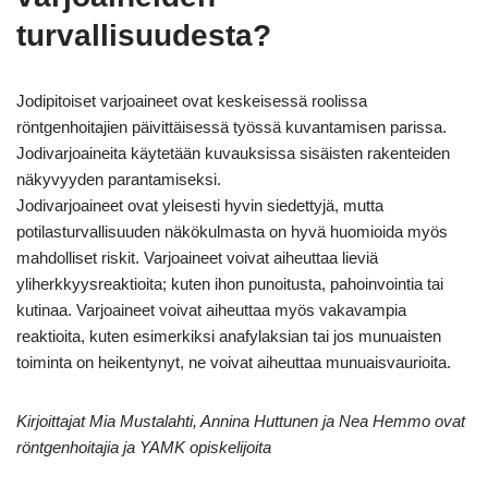
turvallisuudesta?
Jodipitoiset varjoaineet ovat keskeisessä roolissa
röntgenhoitajien päivittäisessä työssä kuvantamisen parissa.
Jodivarjoaineita käytetään kuvauksissa sisäisten rakenteiden
näkyvyyden parantamiseksi.
Jodivarjoaineet ovat yleisesti hyvin siedettyjä, mutta
potilasturvallisuuden näkökulmasta on hyvä huomioida myös
mahdolliset riskit. Varjoaineet voivat aiheuttaa lieviä
yliherkkyysreaktioita; kuten ihon punoitusta, pahoinvointia tai
kutinaa. Varjoaineet voivat aiheuttaa myös vakavampia
reaktioita, kuten esimerkiksi anafylaksian tai jos munuaisten
toiminta on heikentynyt, ne voivat aiheuttaa munuaisvaurioita.
Kirjoittajat Mia Mustalahti, Annina Huttunen ja Nea Hemmo ovat
röntgenhoitajia ja YAMK opiskelijoita