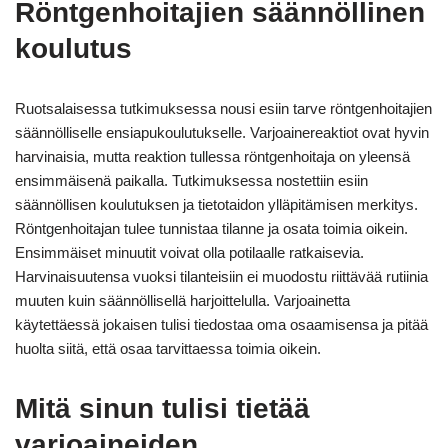
Röntgenhoitajien säännöllinen
koulutus
Ruotsalaisessa tutkimuksessa nousi esiin tarve röntgenhoitajien
säännölliselle ensiapukoulutukselle. Varjoainereaktiot ovat hyvin
harvinaisia, mutta reaktion tullessa röntgenhoitaja on yleensä
ensimmäisenä paikalla. Tutkimuksessa nostettiin esiin
säännöllisen koulutuksen ja tietotaidon ylläpitämisen merkitys.
Röntgenhoitajan tulee tunnistaa tilanne ja osata toimia oikein.
Ensimmäiset minuutit voivat olla potilaalle ratkaisevia.
Harvinaisuutensa vuoksi tilanteisiin ei muodostu riittävää rutiinia
muuten kuin säännöllisellä harjoittelulla. Varjoainetta
käytettäessä jokaisen tulisi tiedostaa oma osaamisensa ja pitää
huolta siitä, että osaa tarvittaessa toimia oikein.
Mitä sinun tulisi tietää
varjoaineiden