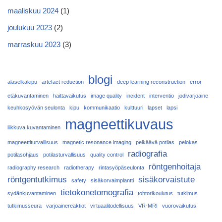
maaliskuu 2024
(1)
joulukuu 2023
(2)
marraskuu 2023
(3)
blogi
alaselkäkipu
artefact reduction
deep learning reconstruction
error
etäkuvantaminen
haittavaikutus
image quality
incident
interventio
jodivarjoaine
keuhkosyövän seulonta
kipu
kommunikaatio
kulttuuri
lapset
lapsi
magneettikuvaus
liikkuva kuvantaminen
magneettiturvallisuus
magnetic resonance imaging
pelkäävä potilas
pelokas
radiografia
potilasohjaus
potilasturvallisuus
quality control
röntgenhoitaja
radiography research
radiotherapy
rintasyöpäseulonta
röntgentutkimus
sisäkorvaistute
safety
sisäkorvaimplantti
tietokonetomografia
sydänkuvantaminen
tohtorikoulutus
tutkimus
tutkimusseura
varjoainereaktiot
virtuaalitodellisuus
VR-MRI
vuorovaikutus