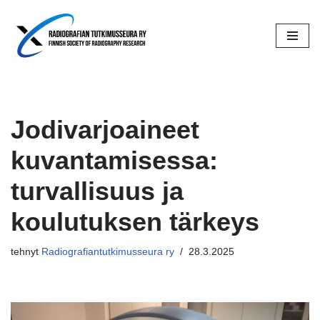
Siirry
suoraan
sisältöön
Jodivarjoaineet
kuvantamisessa:
turvallisuus ja
koulutuksen tärkeys
tehnyt
Radiografiantutkimusseura ry
28.3.2025