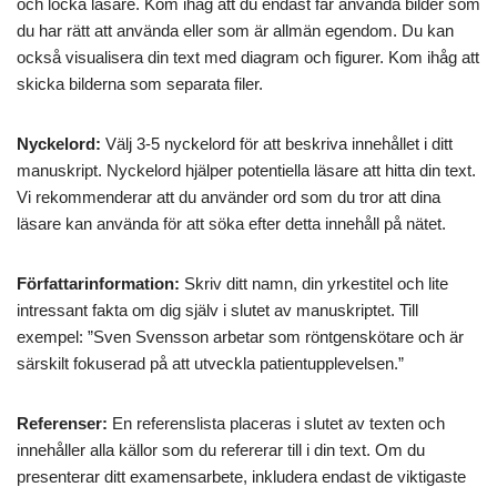
och locka läsare. Kom ihåg att du endast får använda bilder som
du har rätt att använda eller som är allmän egendom. Du kan
också visualisera din text med diagram och figurer. Kom ihåg att
skicka bilderna som separata filer.
Nyckelord:
Välj 3-5 nyckelord för att beskriva innehållet i ditt
manuskript. Nyckelord hjälper potentiella läsare att hitta din text.
Vi rekommenderar att du använder ord som du tror att dina
läsare kan använda för att söka efter detta innehåll på nätet.
Författarinformation:
Skriv ditt namn, din yrkestitel och lite
intressant fakta om dig själv i slutet av manuskriptet. Till
exempel: ”Sven Svensson arbetar som röntgenskötare och är
särskilt fokuserad på att utveckla patientupplevelsen.”
Referenser:
En referenslista placeras i slutet av texten och
innehåller alla källor som du refererar till i din text. Om du
presenterar ditt examensarbete, inkludera endast de viktigaste