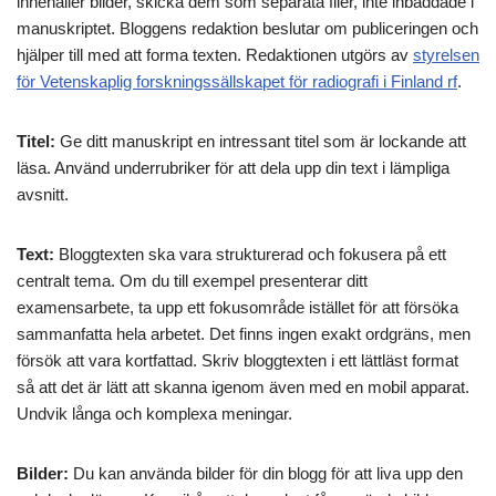
innehåller bilder, skicka dem som separata filer, inte inbäddade i
manuskriptet. Bloggens redaktion beslutar om publiceringen och
hjälper till med att forma texten. Redaktionen utgörs av
styrelsen
för Vetenskaplig forskningssällskapet för radiografi i Finland rf
.
Titel:
Ge ditt manuskript en intressant titel som är lockande att
läsa. Använd underrubriker för att dela upp din text i lämpliga
avsnitt.
Text:
Bloggtexten ska vara strukturerad och fokusera på ett
centralt tema. Om du till exempel presenterar ditt
examensarbete, ta upp ett fokusområde istället för att försöka
sammanfatta hela arbetet. Det finns ingen exakt ordgräns, men
försök att vara kortfattad. Skriv bloggtexten i ett lättläst format
så att det är lätt att skanna igenom även med en mobil apparat.
Undvik långa och komplexa meningar.
Bilder:
Du kan använda bilder för din blogg för att liva upp den