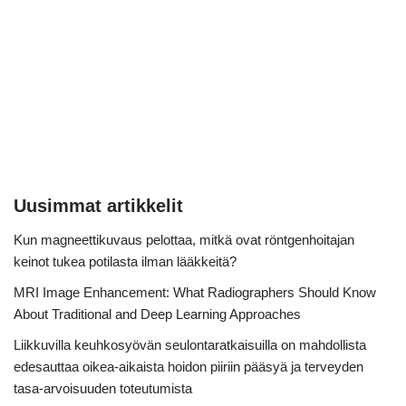
Uusimmat artikkelit
Kun magneettikuvaus pelottaa, mitkä ovat röntgenhoitajan
keinot tukea potilasta ilman lääkkeitä?
MRI Image Enhancement: What Radiographers Should Know
About Traditional and Deep Learning Approaches
Liikkuvilla keuhkosyövän seulontaratkaisuilla on mahdollista
edesauttaa oikea-aikaista hoidon piiriin pääsyä ja terveyden
tasa-arvoisuuden toteutumista